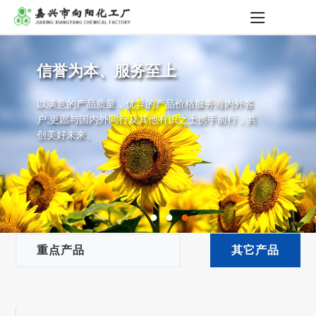
信誉为本、服务至上
以满意的产品质量，优异的产品价格服务海内外客
上一张
下一张
户,更愿与国内外同行及其他有识之士携手前行，共
创美好未来。
●
●
●
重点产品
其它产品