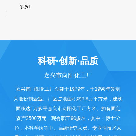
4,4'氧代双苯磺酰肼(发泡剂OBSH
氯胺T
二甲基乙烯基氯硅烷
N-苄基叔丁胺
4,4-二氟乙酰乙酸乙酯
二氟乙醇
双氧水
科研·创新·品质
2-溴-3,3,3-三氟丙烯
嘉兴市向阳化工厂
2-(三氟甲基)丙烯酸
2-三氟甲基丙烯酸叔丁酯
嘉兴市向阳化工厂
创建于1979年，于1998年改制
为股份制企业。厂区占地面积约3.8万平方米，建筑
面积达1万多平嘉兴市向阳化工厂方米。拥有固定
资产2500万元，现有职工90多名，其中：博士学
位，本科学历等中、高级研究人员、专业性技术人