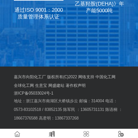
乙基羟胺(DEHA)》年
通过ISO 9001：2000
产能5000吨
质量管理体系认证
嘉兴市向阳化工厂
版权所有(C)2022 网络支持
中国化工网
全球化工网
生意宝
网盛建站
著作权声明
浙ICP备05033024号-1
地址：浙江嘉兴市南湖区大桥镇歩云 邮编：314004 电话：
0573-83102518 / 83852135 陈军民 ：13605731131 陈语桐 ：
18667376588 高君明：13867337268