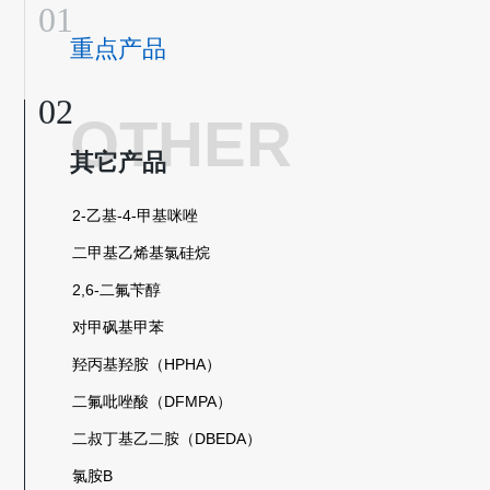
01
重点产品
N,N-二乙基羟胺（DEHA）
02
OTHER
N,N-二乙基羟胺（DEHA 98%)
其它产品
N-异丙基羟胺（IPHA）
对甲苯磺酰氯（PTSC）
2-乙基-4-甲基咪唑
对甲苯磺酰胺（PTSA）
二甲基乙烯基氯硅烷
对甲苯亚磺酸钠（SPTS）
2,6-二氟苄醇
N-乙基对甲苯磺酰胺（N-PTSA）
对甲砜基甲苯
对氯苯磺酰氯（PCSC）
羟丙基羟胺（HPHA）
草酸钠
二氟吡唑酸（DFMPA）
二氟乙酸
二叔丁基乙二胺（DBEDA）
二氟乙酸乙酯
氯胺B