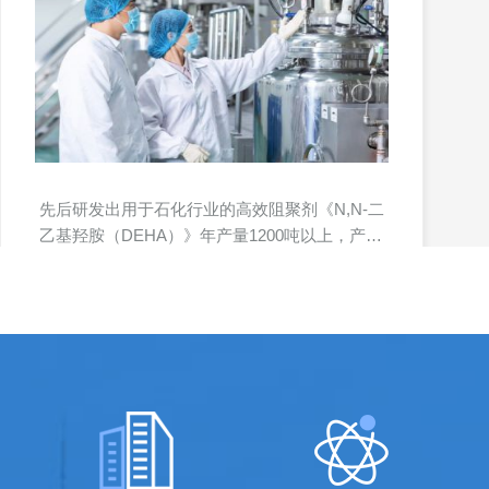
先后研发出用于石化行业的高效阻聚剂《N,N-二
乙基羟胺（DEHA）》年产量1200吨以上，产品
在90年已通过省级鉴定，（...