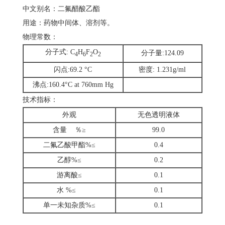
中文别名：二氟醋酸乙酯
用途：药物中间体、溶剂等。
物理常数：
分子式: C
H
F
O
分子量:124.09
4
6
2
2
闪点:69.2 °C
密度: 1.231g/ml
沸点:160.4°C at 760mm Hg
技术指标：
外观
无色透明液体
含量 ％≥
99.0
二氟乙酸甲酯%≤
0.4
乙醇%≤
0.2
游离酸≤
0.1
水 %≤
0.1
单一未知杂质%≤
0.1